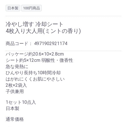
日本製
100円商品
冷やし増す 冷却シート
4枚入り大人用(ミントの香り)
商品コード：
4971902921174
パッケージ約20.6×10×2.8cm
シート約5×12cm 弱酸性・微香性
急な発熱に
ひんやり長持ち10時間冷却
はがれにくくお肌にやさしい
2枚×2袋入
子供兼用
1セット10点入
日本製
通常価格