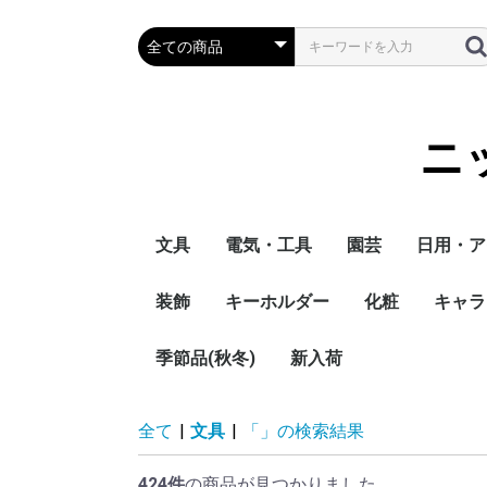
ニ
文具
電気・工具
園芸
日用・ア
装飾
キーホルダー
化粧
キャラ
季節品(秋冬)
新入荷
全て
|
文具
|
「」の検索結果
424件
の商品が見つかりました