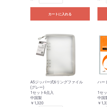
カートに入れる
A5ジッパー式6リングファイル
ハー
(グレー)
1セット6点入
1セッ
中国製
中国
￥1,320
￥1,3