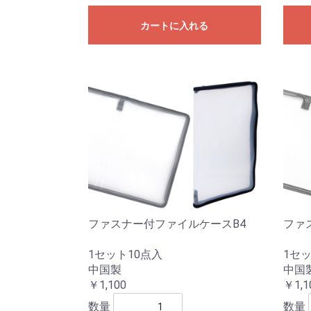
カートに入れる
ファスナー付ファイルケースB4
ファ
1セット10点入
1セッ
中国製
中国
￥1,100
￥1,1
数量
数量