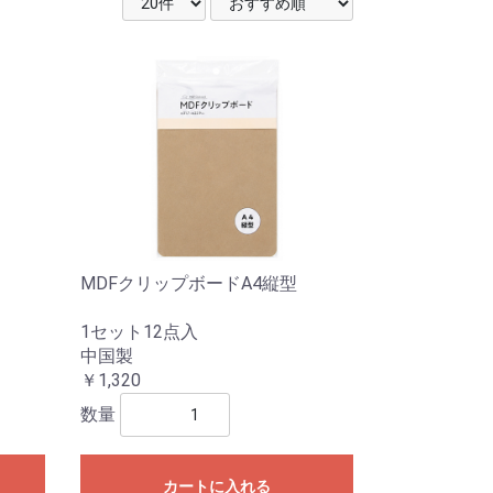
MDFクリップボードA4縦型
1セット12点入
中国製
￥1,320
数量
カートに入れる