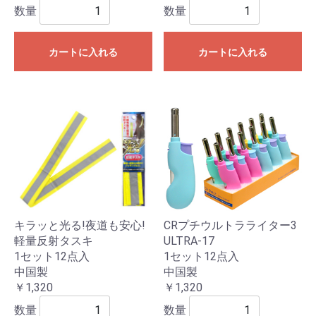
数量
数量
カートに入れる
カートに入れる
キラッと光る!夜道も安心!
CRプチウルトラライター3
軽量反射タスキ
ULTRA-17
1セット12点入
1セット12点入
中国製
中国製
￥1,320
￥1,320
数量
数量