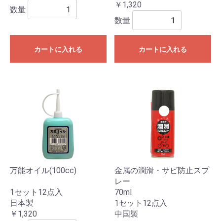
￥1,320
数量
数量
カートに入れる
カートに入れる
万能オイル(100cc)
金属の潤滑・サビ防止スプ
レー
1セット12点入
70ml
日本製
1セット12点入
￥1,320
中国製