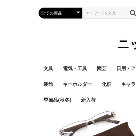
ニ
文具
電気・工具
園芸
日用・ア
装飾
キーホルダー
化粧
キャラ
季節品(秋冬)
新入荷