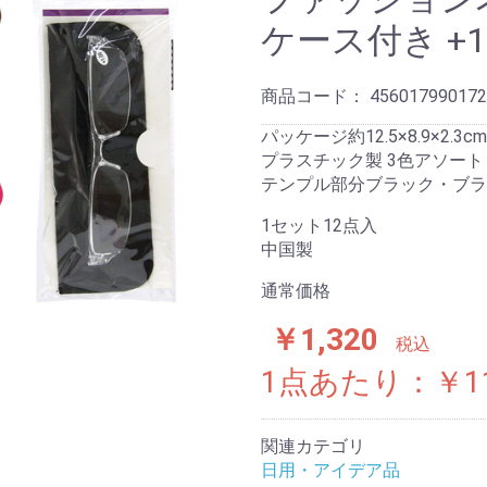
ケース付き +1
商品コード：
456017990172
パッケージ約12.5×8.9×2.3cm
プラスチック製 3色アソート
テンプル部分ブラック・ブラ
1セット12点入
中国製
通常価格
￥1,320
税込
1点あたり：￥1
関連カテゴリ
日用・アイデア品