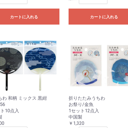
カートに入れる
カートに入れる
ちわ 和柄 ミックス 黒紺
折りたたみうちわ
56
お祭り/金魚
ト10点入
1セット12点入
製
中国製
00
￥1,320