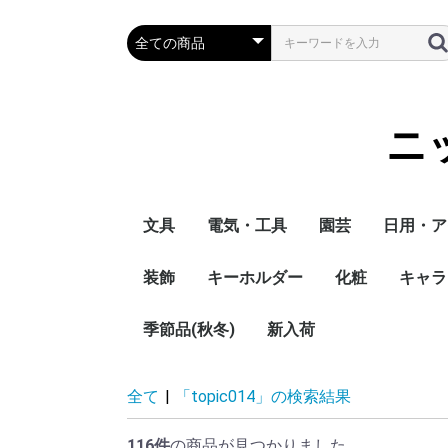
ニ
文具
電気・工具
園芸
日用・ア
装飾
キーホルダー
化粧
キャラ
季節品(秋冬)
新入荷
全て
|
「topic014」の検索結果
116件
の商品が見つかりました