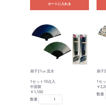
カートに入れる
扇子21㎝ 流水
扇子2
1セット10点入
1セッ
中国製
￥2,2
￥1,100
数量
数量