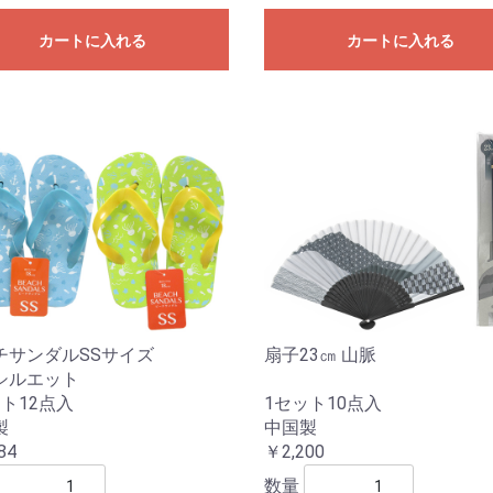
カートに入れる
カートに入れる
チサンダルSSサイズ
扇子23㎝ 山脈
シルエット
ト12点入
1セット10点入
製
中国製
84
￥2,200
数量