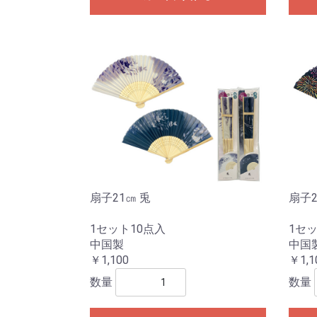
扇子21㎝ 兎
扇子2
1セット10点入
1セッ
中国製
中国
￥1,100
￥1,1
数量
数量