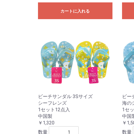
カートに入れる
ビーチサンダル 3Sサイズ
ビー
シーフレンズ
海の
1セット12点入
1セッ
中国製
中国
￥1,320
￥1,5
数量
数量