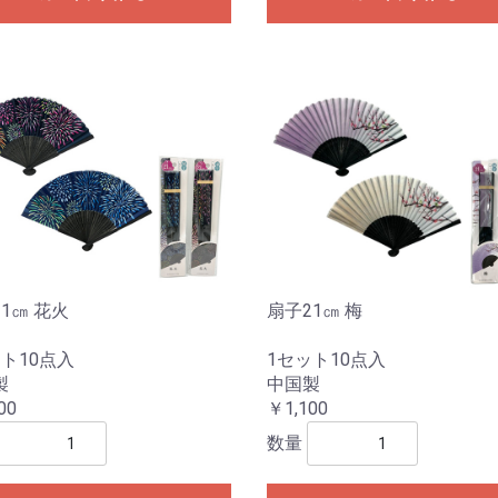
1㎝ 花火
扇子21㎝ 梅
ト10点入
1セット10点入
製
中国製
00
￥1,100
数量