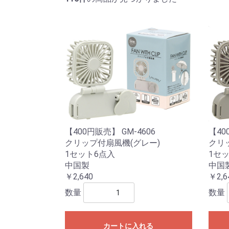
【400円販売】 GM-4606
【40
クリップ付扇風機(グレー)
クリ
1セット6点入
1セ
中国製
中国
￥2,640
￥2,6
数量
数量
カートに入れる