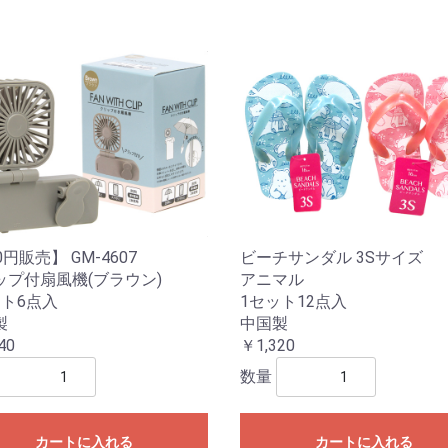
0円販売】 GM-4607
ビーチサンダル 3Sサイズ
ップ付扇風機(ブラウン)
アニマル
ット6点入
1セット12点入
製
中国製
40
￥1,320
数量
カートに入れる
カートに入れる