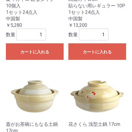
10個入
貼らない用レギュラー 10P
1セット24点入
1セット24点入
中国製
中国製
￥5,280
￥13,200
数量
数量
カートに入れる
カートに入れる
蓋がお茶碗にもなる土鍋
花さくら 浅型土鍋 17cm
17cm