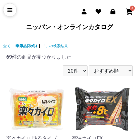
0
ニッパン・オンラインカタログ
全て
|
季節品(秋冬)
|
「」の検索結果
69件
の商品が見つかりました
楽々カイロ 貼るタイプ
高温カイロEX